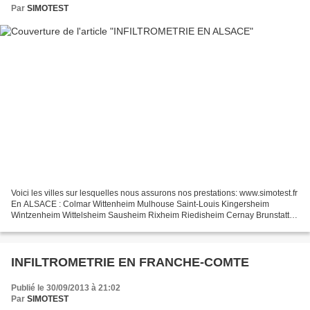
Par
SIMOTEST
Voici les villes sur lesquelles nous assurons nos prestations: www.simotest.fr
En ALSACE : Colmar Wittenheim Mulhouse Saint-Louis Kingersheim
Wintzenheim Wittelsheim Sausheim Rixheim Riedisheim Cernay Brunstatt
Altkirch Horbourg-Wihr Guebwiller Ensisheim...
INFILTROMETRIE EN FRANCHE-COMTE
Publié le 30/09/2013 à 21:02
Par
SIMOTEST