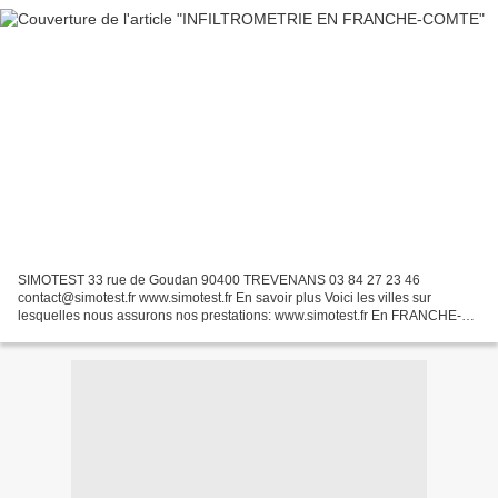
SIMOTEST 33 rue de Goudan 90400 TREVENANS 03 84 27 23 46
contact@simotest.fr www.simotest.fr En savoir plus Voici les villes sur
lesquelles nous assurons nos prestations: www.simotest.fr En FRANCHE-
COMTE Territoire de Belfort (90) - Belfort- Delle- Valdoie-...