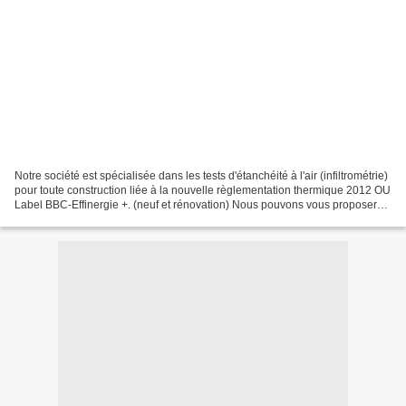
Notre société est spécialisée dans les tests d'étanchéité à l'air (infiltrométrie)
pour toute construction liée à la nouvelle règlementation thermique 2012 OU
Label BBC-Effinergie +. (neuf et rénovation) Nous pouvons vous proposer
une offre complète obligatoire...