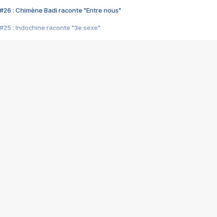
#26 : Chimène Badi raconte "Entre nous"
#25 : Indochine raconte "3e sexe"
#24 : Zaho raconte "C'est chelou"
#23 : Patrick Bruel raconte "Au café des délices"
#22 : Kyo raconte "Le chemin"
#21 : Nolwenn Leroy raconte "Cassé"
#20 : Patrick Hernandez raconte "Born to be alive"
#19 : Lorie raconte "Près de moi"
#18 : Michael Jones raconte "A nos actes manqués" (avec Jean-Jacque
#17 : Khaled raconte "Aïcha"
#16 : Corneille raconte "Parce qu'on vient de loin"
#15 : Indochine raconte "L'aventurier"