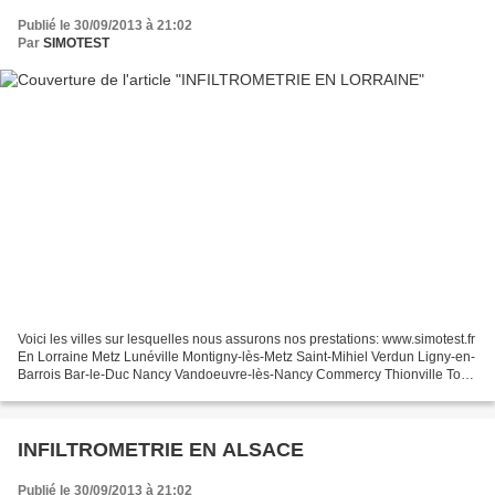
Publié le 30/09/2013 à 21:02
Par
SIMOTEST
Voici les villes sur lesquelles nous assurons nos prestations: www.simotest.fr
En Lorraine Metz Lunéville Montigny-lès-Metz Saint-Mihiel Verdun Ligny-en-
Barrois Bar-le-Duc Nancy Vandoeuvre-lès-Nancy Commercy Thionville Toul
Stiring-Wendel Stenay Freyming-Merlebach...
INFILTROMETRIE EN ALSACE
Publié le 30/09/2013 à 21:02