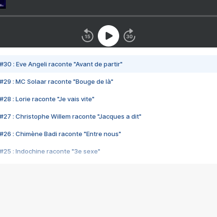
#30 : Eve Angeli raconte "Avant de partir"
#29 : MC Solaar raconte "Bouge de là"
28 : Lorie raconte "Je vais vite"
#27 : Christophe Willem raconte "Jacques a dit"
#26 : Chimène Badi raconte "Entre nous"
#25 : Indochine raconte "3e sexe"
#24 : Zaho raconte "C'est chelou"
#23 : Patrick Bruel raconte "Au café des délices"
#22 : Kyo raconte "Le chemin"