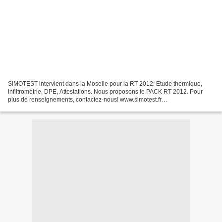
SIMOTEST intervient dans la Moselle pour la RT 2012: Etude thermique,
infiltrométrie, DPE, Attestations. Nous proposons le PACK RT 2012. Pour
plus de renseignements, contactez-nous! www.simotest.fr
contact@simotest.fr 06.79.98.88.55