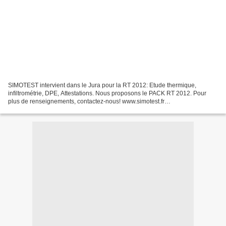
SIMOTEST intervient dans le Jura pour la RT 2012: Etude thermique,
infiltrométrie, DPE, Attestations. Nous proposons le PACK RT 2012. Pour
plus de renseignements, contactez-nous! www.simotest.fr
contact@simotest.fr 06.79.98.88.55