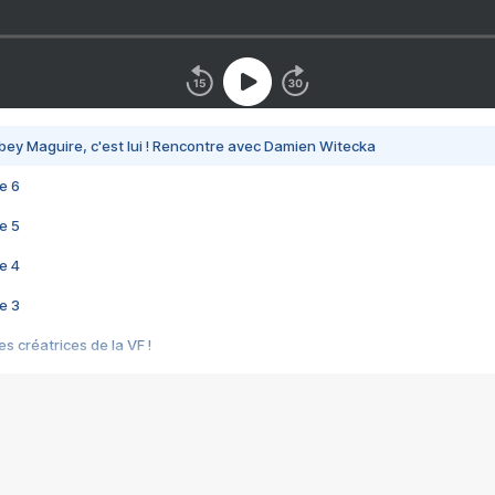
bey Maguire, c'est lui ! Rencontre avec Damien Witecka
e 6
e 5
e 4
e 3
s créatrices de la VF !
e 2
e 1
e Mektoub My Love arrive enfin ! Rencontre avec Shaïn Boumedine et Sal