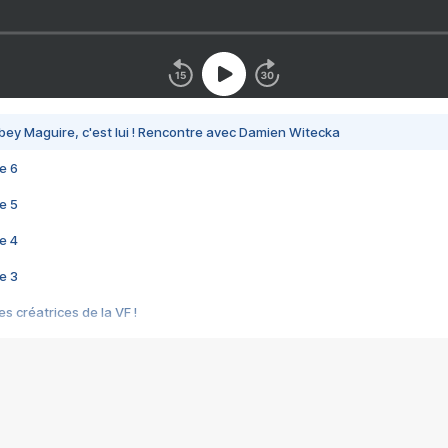
bey Maguire, c'est lui ! Rencontre avec Damien Witecka
e 6
e 5
e 4
e 3
s créatrices de la VF !
e 2
e 1
e Mektoub My Love arrive enfin ! Rencontre avec Shaïn Boumedine et Sal