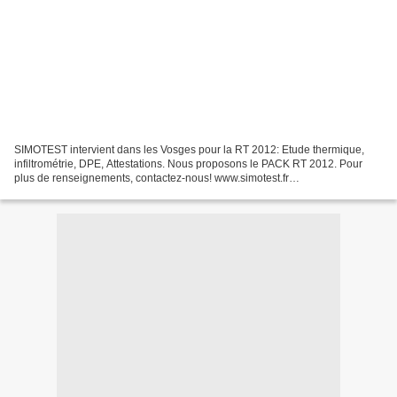
SIMOTEST intervient dans les Vosges pour la RT 2012: Etude thermique,
infiltrométrie, DPE, Attestations. Nous proposons le PACK RT 2012. Pour
plus de renseignements, contactez-nous! www.simotest.fr
contact@simotest.fr 06.79.98.88.55