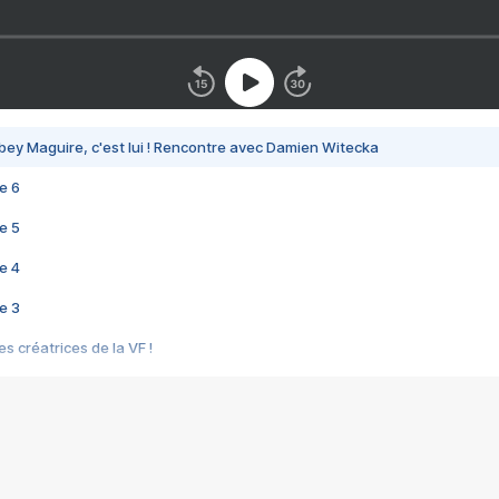
bey Maguire, c'est lui ! Rencontre avec Damien Witecka
e 6
e 5
e 4
e 3
s créatrices de la VF !
e 2
e 1
e Mektoub My Love arrive enfin ! Rencontre avec Shaïn Boumedine et Sal