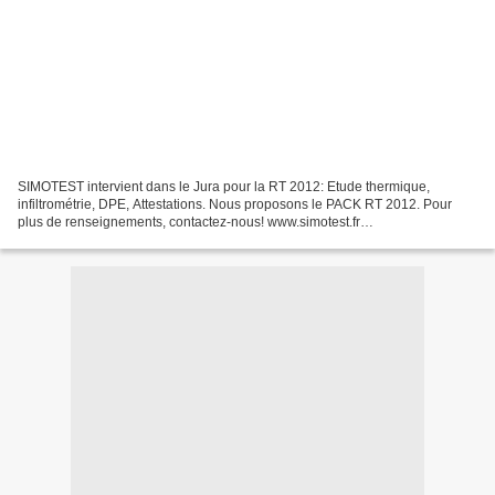
SIMOTEST intervient dans le Jura pour la RT 2012: Etude thermique,
infiltrométrie, DPE, Attestations. Nous proposons le PACK RT 2012. Pour
plus de renseignements, contactez-nous! www.simotest.fr
contact@simotest.fr 06.79.98.88.55