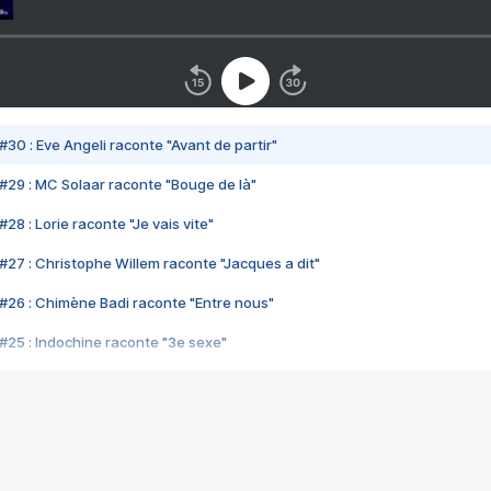
#30 : Eve Angeli raconte "Avant de partir"
#29 : MC Solaar raconte "Bouge de là"
28 : Lorie raconte "Je vais vite"
#27 : Christophe Willem raconte "Jacques a dit"
#26 : Chimène Badi raconte "Entre nous"
#25 : Indochine raconte "3e sexe"
#24 : Zaho raconte "C'est chelou"
#23 : Patrick Bruel raconte "Au café des délices"
#22 : Kyo raconte "Le chemin"