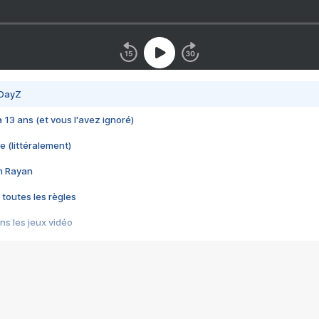
 DayZ
 a 13 ans (et vous l'avez ignoré)
e (littéralement)
im Rayan
 toutes les règles
s les jeux vidéo
us choquant de Rockstar ? - Le scandale BULLY
e plus moche de Steam
du RÊVE tourne au CAUCHEMAR