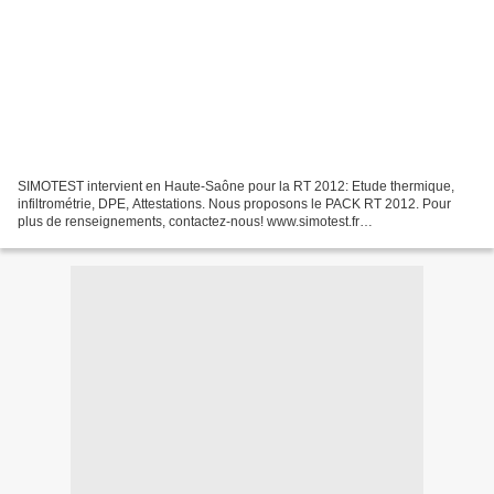
SIMOTEST intervient en Haute-Saône pour la RT 2012: Etude thermique,
infiltrométrie, DPE, Attestations. Nous proposons le PACK RT 2012. Pour
plus de renseignements, contactez-nous! www.simotest.fr
contact@simotest.fr 06.79.98.88.55