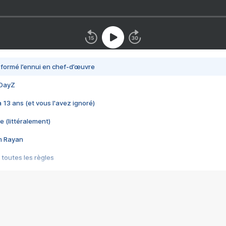
nsformé l’ennui en chef-d’œuvre
 DayZ
 a 13 ans (et vous l'avez ignoré)
e (littéralement)
im Rayan
 toutes les règles
s les jeux vidéo
us choquant de Rockstar ? - Le scandale BULLY
e plus moche de Steam