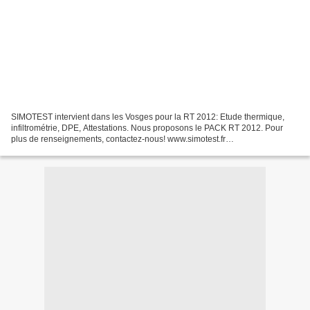
SIMOTEST intervient dans les Vosges pour la RT 2012: Etude thermique,
infiltrométrie, DPE, Attestations. Nous proposons le PACK RT 2012. Pour
plus de renseignements, contactez-nous! www.simotest.fr
contact@simotest.fr 06.79.98.88.55