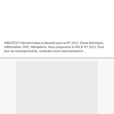
SIMOTEST intervient dans la Moselle pour la RT 2012: Etude thermique,
infiltrométrie, DPE, Attestations. Nous proposons le PACK RT 2012. Pour
plus de renseignements, contactez-nous! www.simotest.fr
contact@simotest.fr 06.79.98.88.55