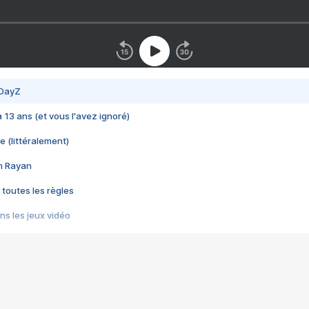
 DayZ
 a 13 ans (et vous l'avez ignoré)
e (littéralement)
im Rayan
 toutes les règles
s les jeux vidéo
us choquant de Rockstar ? - Le scandale BULLY
e plus moche de Steam
du RÊVE tourne au CAUCHEMAR