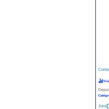
Contac
Vis
Depuis
Catégo
Jura