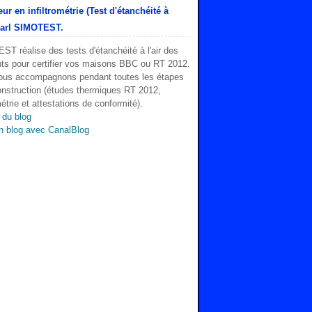
ur en infiltrométrie (Test d'étanchéité à
 Sarl SIMOTEST.
T réalise des tests d'étanchéité à l'air des
ts pour certifier vos maisons BBC ou RT 2012.
ous accompagnons pendant toutes les étapes
onstruction (études thermiques RT 2012,
métrie et attestations de conformité).
 du blog
n blog avec CanalBlog