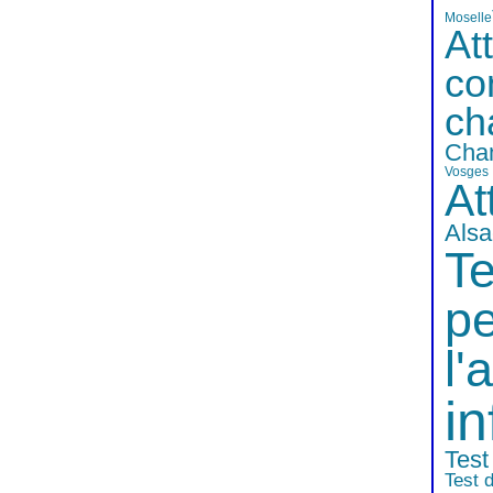
Moselle
At
co
ch
Cha
Vosges
At
Alsa
Te
pe
l'a
in
Test 
Test d