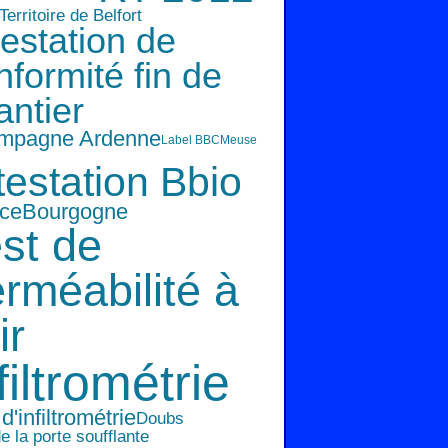
Territoire de Belfort
testation de
nformité fin de
antier
mpagne Ardenne
Label BBC
Meuse
testation Bbio
ce
Bourgogne
st de
rméabilité à
ir
filtrométrie
d'infiltrométrie
Doubs
e la porte soufflante