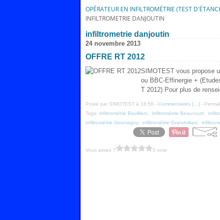
OPÉRATEUR EN INFILTROMÉTRIE (TEST D'ÉTANCHÉ
INFILTROMETRIE DANJOUTIN
infiltrometrie danjoutin
24 novembre 2013
OFFRE RT 2012
SIMOTEST vous propose une
ou BBC-Effinergie + (Etudes t
T 2012) Pour plus de rensei
Posté par SIMOTEST à 16:56 -
Commentaires [
…
]
- Permal
Tags:
infiltrométrie Bavilliers
,
infiltrométrie Beaucourt
,
infilt
infiltrométrie Giromagny
,
infiltrométrie Grandvillars
,
infiltro
Vous aimez ?
0 vote