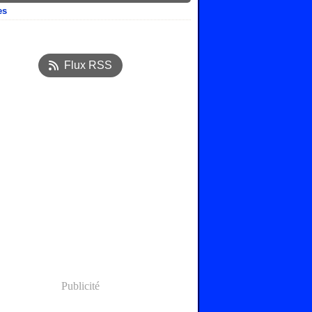
es
ier
(7)
embre
(3)
Flux RSS
obre
(2)
tembre
(10)
Publicité