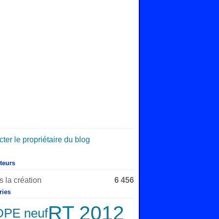
ter le propriétaire du blog
iteurs
 la création
6 456
ries
RT 2012
DPE neuf