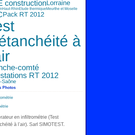
 construction
Lorraine
in
Haut-Rhin
Etude thermique
Meurthe et Moselle
C
Pack RT 2012
est
'étanchéité à
air
nche-comté
estations RT 2012
e-Saône
s Photos
métrie