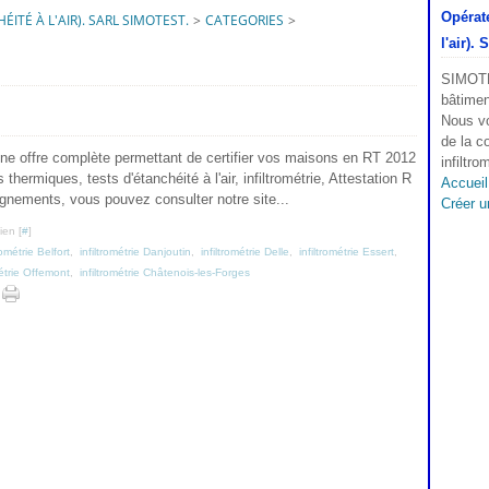
Opérate
ITÉ À L'AIR). SARL SIMOTEST.
>
CATEGORIES
>
l'air).
SIMOTES
bâtimen
Nous v
de la c
 offre complète permettant de certifier vos maisons en RT 2012
infiltro
hermiques, tests d'étanchéité à l'air, infiltrométrie, Attestation R
Accueil
gnements, vous pouvez consulter notre site...
Créer u
ien [
#
]
rométrie Belfort
,
infiltrométrie Danjoutin
,
infiltrométrie Delle
,
infiltrométrie Essert
,
métrie Offemont
,
infiltrométrie Châtenois-les-Forges