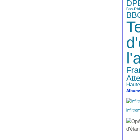
DPE
Bas-Rh
BB
T
d
l'
Fra
Att
Haut
Album
infiltro