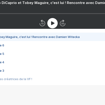
 DiCaprio et Tobey Maguire, c'est lui ! Rencontre avec Dam
bey Maguire, c'est lui ! Rencontre avec Damien Witecka
e 6
e 5
e 4
e 3
s créatrices de la VF !
e 2
e 1
e Mektoub My Love arrive enfin ! Rencontre avec Shaïn Boumedine et Sal