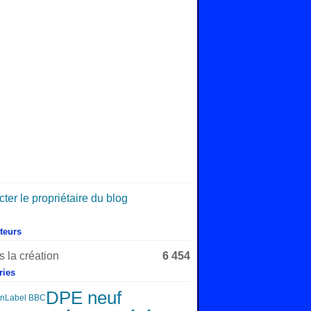
ter le propriétaire du blog
iteurs
 la création
6 454
ries
DPE neuf
in
Label BBC