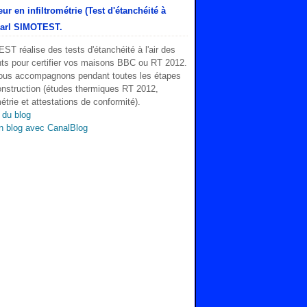
ur en infiltrométrie (Test d'étanchéité à
 Sarl SIMOTEST.
T réalise des tests d'étanchéité à l'air des
ts pour certifier vos maisons BBC ou RT 2012.
ous accompagnons pendant toutes les étapes
onstruction (études thermiques RT 2012,
métrie et attestations de conformité).
 du blog
n blog avec CanalBlog