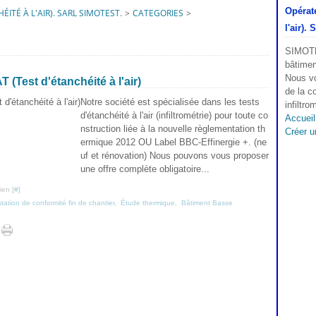
Opérate
ITÉ À L'AIR). SARL SIMOTEST.
>
CATEGORIES
>
l'air).
SIMOTES
bâtimen
Nous v
Test d'étanchéité à l'air)
de la c
Notre société est spécialisée dans les tests
infiltro
d'étanchéité à l'air (infiltrométrie) pour toute co
Accueil
nstruction liée à la nouvelle règlementation th
Créer u
ermique 2012 OU Label BBC-Effinergie +. (ne
uf et rénovation) Nous pouvons vous proposer
une offre complète obligatoire...
ien [
#
]
station de conformité fin de chantier
,
Étude thermique
,
Bâtiment Basse