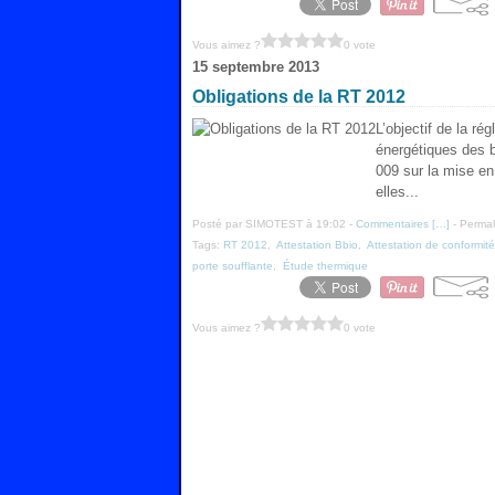
Vous aimez ?
0 vote
15 septembre 2013
Obligations de la RT 2012
L’objectif de la r
énergétiques des b
009 sur la mise en
elles...
Posté par SIMOTEST à 19:02 -
Commentaires [
…
]
- Permal
Tags:
RT 2012
,
Attestation Bbio
,
Attestation de conformité
porte soufflante
,
Étude thermique
Vous aimez ?
0 vote