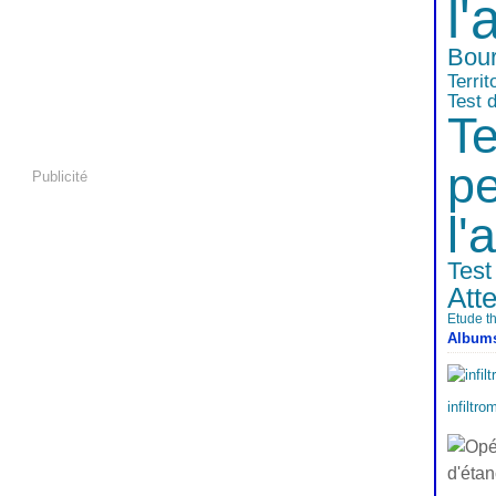
l'
Bou
Territ
Test d
Te
pe
Publicité
l'a
Test 
Att
Etude t
Album
infiltro