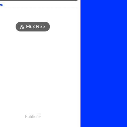
es
ier
(7)
embre
(3)
Flux RSS
obre
(2)
tembre
(10)
Publicité