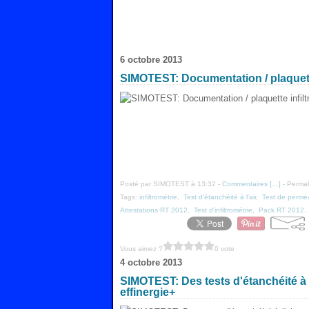
6 octobre 2013
SIMOTEST: Documentation / plaquette
Posté par SIMOTEST à 13:32 -
Commentaires [
…
]
- Permal
Tags:
infiltrométrie
,
Test d'étanchéité à l'air
,
Test de perméabi
Attestations RT 2012
,
Test d'infiltrométrie
,
Pack RT 2012
Vous aimez ?
0 vote
4 octobre 2013
SIMOTEST: Des tests d'étanchéité à 
effinergie+