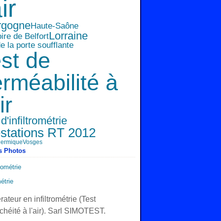
air
rgogne
Haute-Saône
Lorraine
oire de Belfort
e la porte soufflante
st de
rméabilité à
ir
d'infiltrométrie
estations RT 2012
hermique
Vosges
s Photos
métrie