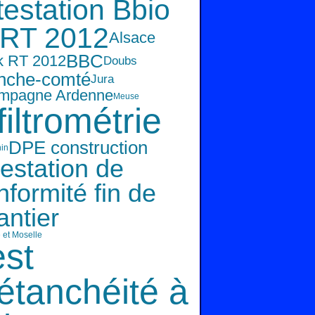
testation Bbio
RT 2012
Alsace
BBC
k RT 2012
Doubs
nche-comté
Jura
mpagne Ardenne
Meuse
filtrométrie
DPE construction
in
testation de
nformité fin de
antier
 et Moselle
est
'étanchéité à