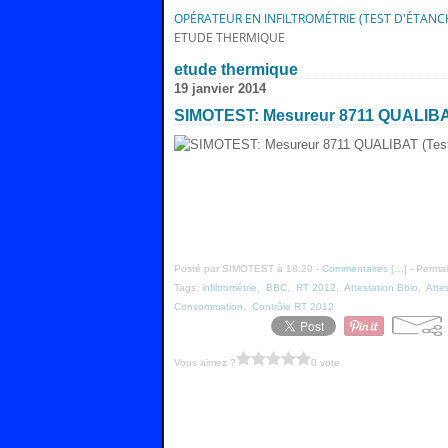
OPÉRATEUR EN INFILTROMÉTRIE (TEST D'ÉTANCHÉ
ETUDE THERMIQUE
etude thermique
19 janvier 2014
SIMOTEST: Mesureur 8711 QUALIBAT (
Posté par SIMOTEST à 18:20 -
Commentaires [
…
]
- Permal
Tags:
infiltrométrie
,
BBC
,
RT 2012
,
Attestation Bbio
,
Atte
Consommation
,
Contrôle RT 2012
Vous aimez ?
0 vote