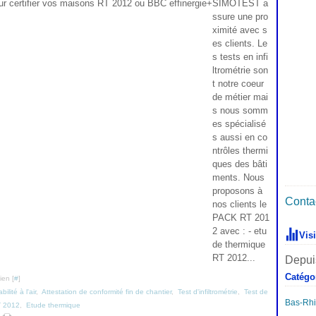
SIMOTEST a
ssure une pro
ximité avec s
es clients. Le
s tests en infi
ltrométrie son
t notre coeur
de métier mai
s nous somm
es spécialisé
s aussi en co
ntrôles thermi
ques des bâti
ments. Nous
proposons à
Contac
nos clients le
PACK RT 201
2 avec : - etu
Vis
de thermique
RT 2012...
Depuis
Catégo
ien [
#
]
lité à l'air
,
Attestation de conformité fin de chantier
,
Test d'infiltrométrie
,
Test de
Bas-Rh
T 2012
,
Etude thermique