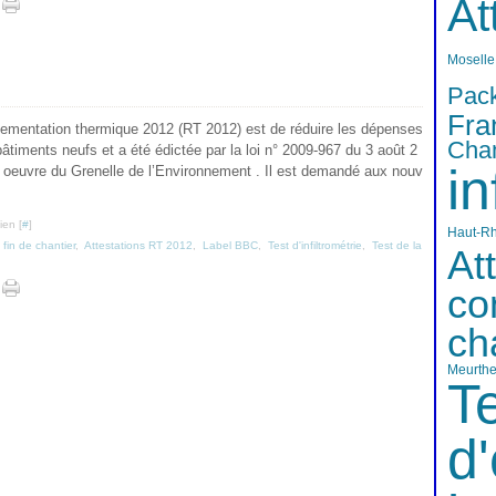
At
Moselle
Pac
Fra
églementation thermique 2012 (RT 2012) est de réduire les dépenses
Cha
âtiments neufs et a été édictée par la loi n° 2009-967 du 3 août 2
in
 oeuvre du Grenelle de l’Environnement . Il est demandé aux nouv
ien [
#
]
Haut-Rh
 fin de chantier
,
Attestations RT 2012
,
Label BBC
,
Test d'infiltrométrie
,
Test de la
At
co
ch
Meurthe
T
d