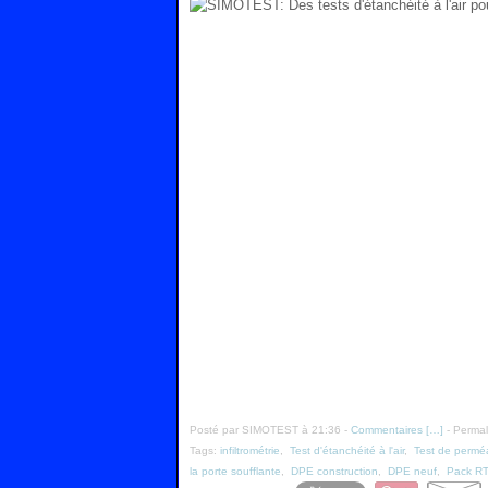
Posté par SIMOTEST à 21:36 -
Commentaires [
…
]
- Permal
Tags:
infiltrométrie
,
Test d'étanchéité à l'air
,
Test de perméabi
la porte soufflante
,
DPE construction
,
DPE neuf
,
Pack R