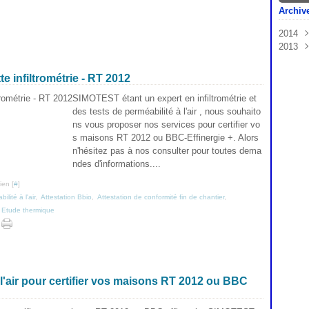
Archiv
2014
2013
Janv
Nov
Oct
 infiltrométrie - RT 2012
Sep
SIMOTEST étant un expert en infiltrométrie et
des tests de perméabilité à l'air , nous souhaito
ns vous proposer nos services pour certifier vo
s maisons RT 2012 ou BBC-Effinergie +. Alors
n'hésitez pas à nos consulter pour toutes dema
ndes d'informations....
ien [
#
]
lité à l'air
,
Attestation Bbio
,
Attestation de conformité fin de chantier
,
,
Etude thermique
l'air pour certifier vos maisons RT 2012 ou BBC